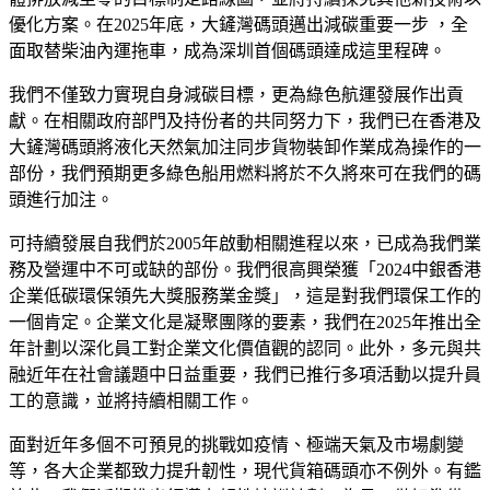
優化方案。在2025年底，大鏟灣碼頭邁出減碳重要一步 ，全
面取替柴油內運拖車，成為深圳首個碼頭達成這里程碑。
我們不僅致力實現自身減碳目標，更為綠色航運發展作出貢
獻。在相關政府部門及持份者的共同努力下，我們已在香港及
大鏟灣碼頭將液化天然氣加注同步貨物裝卸作業成為操作的一
部份，我們預期更多綠色船用燃料將於不久將來可在我們的碼
頭進行加注。
可持續發展自我們於2005年啟動相關進程以來，已成為我們業
務及營運中不可或缺的部份。我們很高興榮獲「2024中銀香港
企業低碳環保領先大獎服務業金獎」，這是對我們環保工作的
一個肯定。企業文化是凝聚團隊的要素，我們在2025年推出全
年計劃以深化員工對企業文化價值觀的認同。此外，多元與共
融近年在社會議題中日益重要，我們已推行多項活動以提升員
工的意識，並將持續相關工作。
面對近年多個不可預見的挑戰如疫情、極端天氣及市場劇變
等，各大企業都致力提升韌性，現代貨箱碼頭亦不例外。有鑑