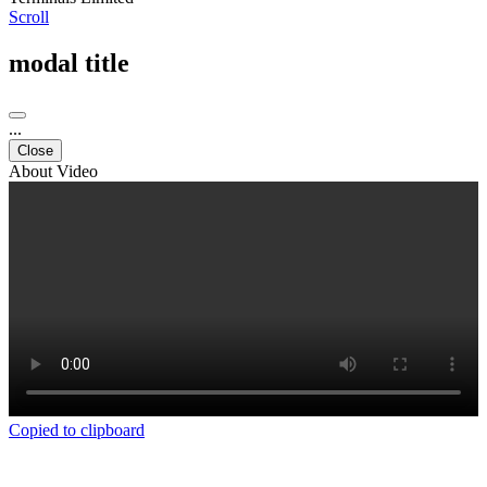
Scroll
modal title
...
Close
About Video
Copied to clipboard