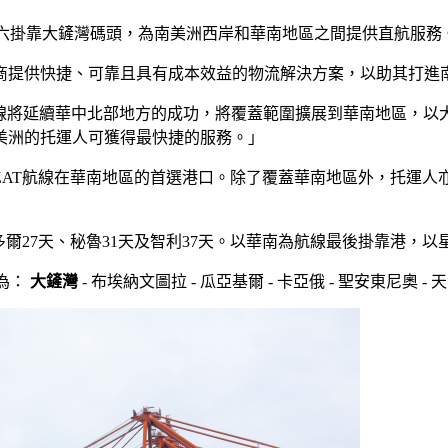
線將每週六掛靠大鏟灣碼頭，為南美洲西岸和華南地區之間提供直航服務
商提供快捷、可靠且具有成本效益的物流解決方案，以助其打進
的ZAT航線將延續華中北部地方的成功，將覆蓋範圍擴展到華南地
美洲的托運人可獲得最快捷的服務。」
ZAT航線在華南地區的首選港口。除了覆蓋華南地區外，托運人
多爾27天、秘魯31天及智利37天。以華南為航線最後掛靠港，
港為：
大鏟灣
- 布埃納文圖拉 - 瓜亞基爾 - 卡亞俄 - 聖安東尼奧 - 天津