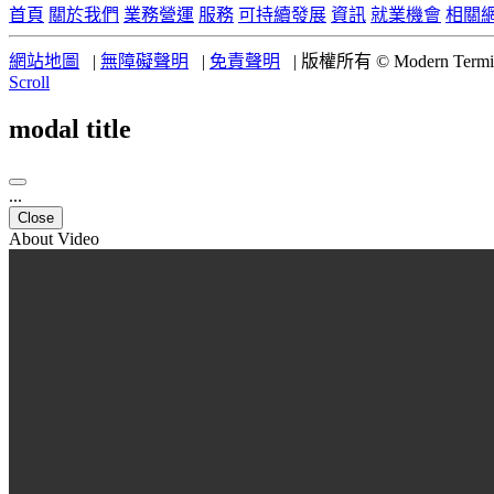
首頁
關於我們
業務營運
服務
可持續發展
資訊
就業機會
相關
網站地圖
|
無障礙聲明
|
免責聲明
|
版權所有 © Modern Termina
Scroll
modal title
...
Close
About Video