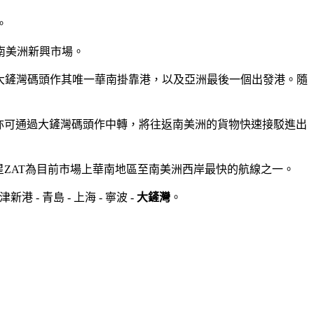
。
南美洲新興市場。
區，以大鏟灣碼頭作其唯一華南掛靠港，以及亞洲最後一個出發港。隨
亦可通過大鏟灣碼頭作中轉，將往返南美洲的貨物快速接駁進出
以星ZAT為目前市場上華南地區至南美洲西岸最快的航線之一。
新港 - 青島 - 上海 - 寧波 -
大鏟灣
。