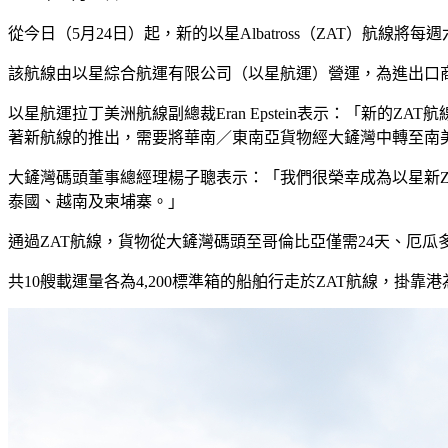
從今日（5月24日）起，新的以星Albatross（ZAT）航
該航線由以星綜合航運有限公司（以星航運）營運，為進出口
以星航運拉丁美洲航線副總裁Eran Epstein表示：「新
著新航線的推出，需要將華南／東南亞貨物經大鏟灣中轉至南
大鏟灣碼頭董事總經理楊子聰表示：「我們很榮幸成為以星新
泰國、越南及柬埔寨。」
通過ZAT航線，貨物從大鏟灣碼頭至哥倫比亞僅需24天、厄瓜
共10艘載運量各為4,200標準箱的船舶行走於ZAT航線，掛靠