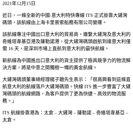
2021年12月15日
近日，一條全新的中國-意大利特快專線 ITS 正式掛靠大鏟灣
碼頭，該航線由上海卡里普索船務有限公司營運。
該航線專注中國出口意大利的貿易商，連繫大鏟灣及意大利的
奇維塔韋基亞港及薩勒諾港，從大鏟灣碼頭啟航到達意大利僅
需 16 天，是深圳市場上直航到意大利的最快航線。
新航線為中國進出口意大利的貨主提供了極具競爭力的物流解
決方案，將是中意之間獨樹一幟的黃金航線。
大鏟灣碼頭董事總經理楊子聰先生表示：「很高興看到這條直
航意大利的航線落戶大鏟灣碼頭。快線 ITS 進一步豐富了大鏟
灣碼頭的航線網路，為客戶提供了更為快捷、高效的物流服
務。」
ITS 航線掛靠港為：太倉 – 大鏟灣 – 薩勒諾 – 奇維塔韋基亞 –
太倉。