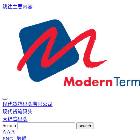
跳往主要内容
现代货箱码头有限公司
现代货箱码头
大铲湾码头
Search
search
A
A
A
ENG
|
繁體