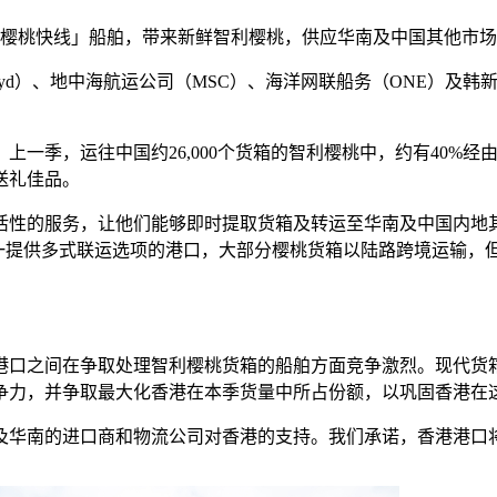
「樱桃快线」船舶，带来新鲜智利樱桃，供应华南及中国其他市
loyd）、地中海航运公司（MSC）、海洋网联船务（ONE）
一季，运往中国约26,000个货箱的智利樱桃中，约有40%经
送礼佳品。
性的服务，让他们能够即时提取货箱及转运至华南及中国内地其
唯一提供多式联运选项的港口，大部分樱桃货箱以陆路跨境运输，
港口之间在争取处理智利樱桃货箱的船舶方面竞争激烈。现代货
争力，并争取最大化香港在本季货量中所占份额，以巩固香港在
及华南的进口商和物流公司对香港的支持。我们承诺，香港港口