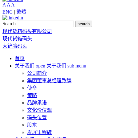
A
A
A
ENG
|
繁體
Search
search
现代货箱码头有限公司
现代货箱码头
大铲湾码头
首页
关于我们
open 关于我们 sub menu
公司简介
集团董事总经理致辞
使命
策略
品牌承诺
文化价值观
码头位置
股东
发展里程碑