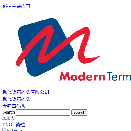
跳往主要内容
现代货箱码头有限公司
现代货箱码头
大铲湾码头
Search
search
A
A
A
ENG
|
繁體