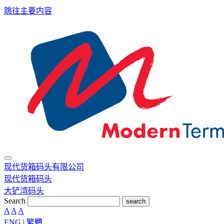
跳往主要内容
现代货箱码头有限公司
现代货箱码头
大铲湾码头
Search
search
A
A
A
ENG
|
繁體