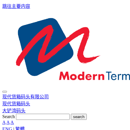
跳往主要内容
现代货箱码头有限公司
现代货箱码头
大铲湾码头
Search
search
A
A
A
ENG
|
繁體